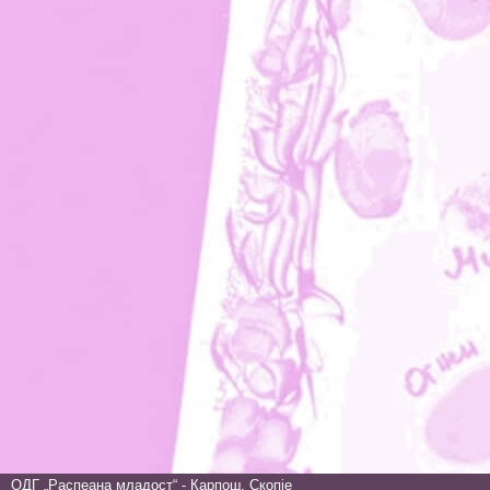
ОДГ „Распеана младост“ - Карпош, Скопје