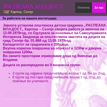
РАСПЕАНА МЛАДОСТ
Почетна
За нас
ОДГ Карпош, Скопје
За работата на нашата институција
Јавната установа општинска детска градинка „РАСПЕАНА
МЛАДОСТ„ Карпош – Скопје својата работа ја започна на
13.09.1979год, со Одлуката за основање на Самоуправната
Интересна Заедница за општествена заштита на децата на
град Скопје бр. 01-868 од 13.09.1979год.
Капацитетот на градинката е 200деца.
Вкупна корисна површина на објектот е 1230м и дворна
површина 1200м.
Во своите простории згрижуваме деца од 8месеци до
6години.
Децата се распоредени во 9 возрасни групи:
3 групи од најрана предучилишна возраст од 8м до 2год,
6 групи од постара предучилишна возраст од 2год до
поаѓање во училиште.